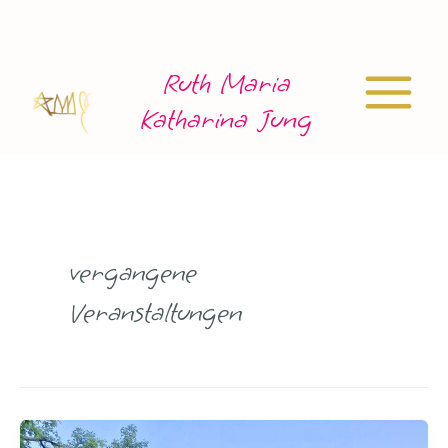
Zum
Inhalt
springen
Ruth Maria
Main
Katharina Jung
Menu
vergangene
Veranstaltungen